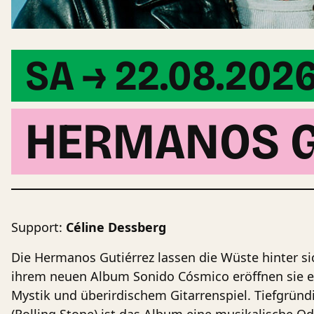
SA → 22.08.202
HERMANOS G
Support:
Céline Dessberg
Die Hermanos Gutiérrez lassen die Wüste hinter si
ihrem neuen Album Sonido Cósmico eröffnen sie ei
Mystik und überirdischem Gitarrenspiel. Tiefgründig