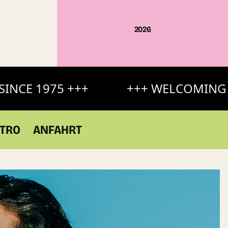
2026
CE 1975 +++
+++ WELCOMING STA
TRO
ANFAHRT