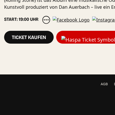
(Rolling Stone) ist das Album eine musikalische 
Kunstvoll produziert von Dan Auerbach – live ein E
START: 19:00 UHR
TICKET KAUFEN
AGB