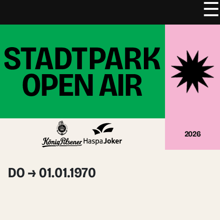
☰
Zum
Inhalt
springen
2026
DO → 01.01.1970