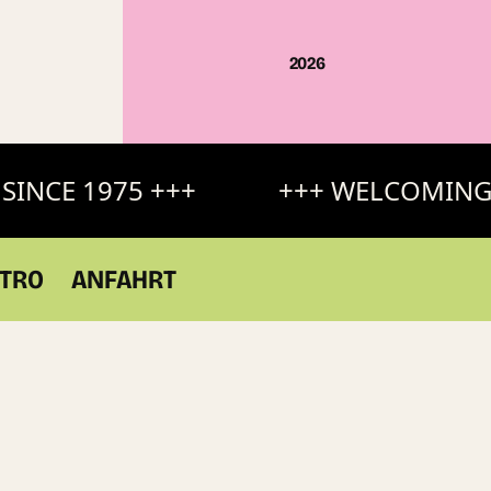
2026
INCE 1975 +++
+++ WELCOMING S
TRO
ANFAHRT