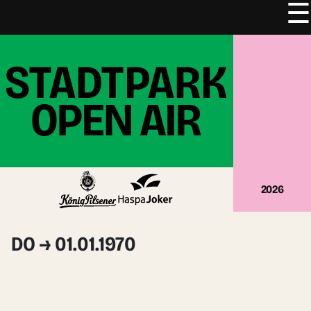
☰
Zum
Inhalt
springen
2026
DO → 01.01.1970