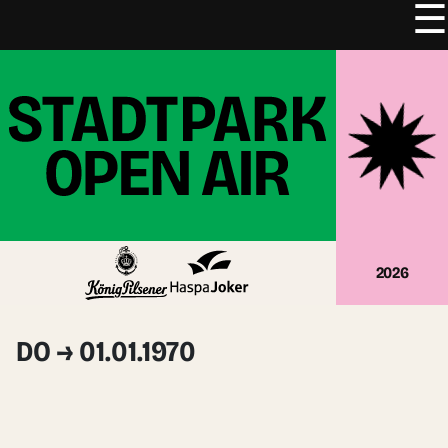
☰
Zum
Inhalt
springen
2026
DO → 01.01.1970