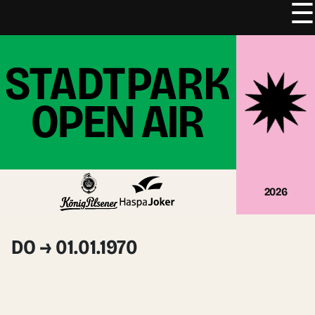
☰
Zum
Inhalt
springen
2026
DO → 01.01.1970