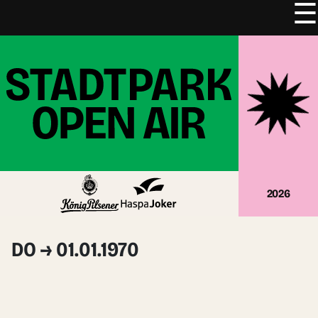
☰
Zum
Inhalt
springen
2026
DO → 01.01.1970